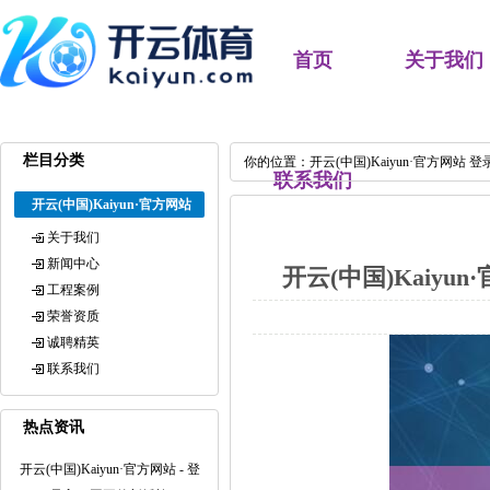
首页
关于我们
栏目分类
你的位置：
开云(中国)Kaiyun·官方网站 
联系我们
开云(中国)Kaiyun·官方网站
登录入口
关于我们
新闻中心
开云(中国)Kaiyun
工程案例
荣誉资质
诚聘精英
联系我们
热点资讯
开云(中国)Kaiyun·官方网站 - 登