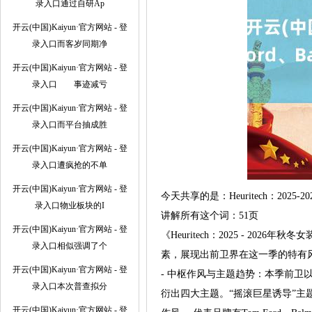
录入口通过自研Ap
开云(中国)Kaiyun·官方网站 - 登
录入口而客岁同期净
开云(中国)Kaiyun·官方网站 - 登
录入口 事迹减亏
开云(中国)Kaiyun·官方网站 - 登
录入口而平台抽成胜
开云(中国)Kaiyun·官方网站 - 登
录入口遭疯抢的不单
开云(中国)Kaiyun·官方网站 - 登
今天共享的是：Heuritech：2025
录入口物业板块的I
讲解所有这个词：51页
开云(中国)Kaiyun·官方网站 - 登
《Heuritech：2025 - 
录入口相似强调了个
素，展现出前卫界在这一季的特有
开云(中国)Kaiyun·官方网站 - 登
- 中枢作风与主题趋势：本季前
录入口本次普查拟分
衍出四大主题。“摇滚巨星诱导”
开云(中国)Kaiyun·官方网站 - 登