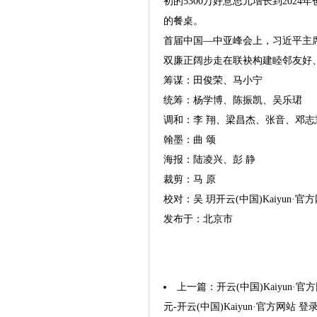
初的5300万好意思元增长到20
的餐桌。
首届中国—中亚峰会上，习近平主
双廉正阔步走在联袂构建睦邻友好
筹谋：田俊荣、马小宁
统筹：杨学博、陈振凯、吴乐珺
调和：李 翔、梁昌杰、张音、邓
翰墨：曲 颂
海报：陆凌兴、彭 静
裁剪：马 原
校对：吴 玥开云(中国)Kaiyun·官
发布于：北京市
上一篇：
开云(中国)Kaiyun·官
元-开云(中国)Kaiyun·官方网站 登